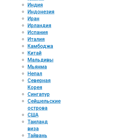
Индия
Индонезия
Иран
Ирландия
Испания
Италия
Камбоджа
Китай
Мальдивы
Мьянма
Непал
Северная
Корея
Сингапур
Сейшельские
острова
США
Таиланд
виза
Тайвань