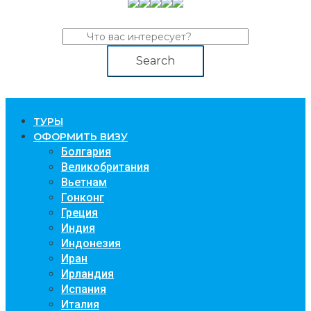
Search
TУРЫ
ОФОРМИТЬ ВИЗУ
Болгария
Великобритания
Вьетнам
Гонконг
Греция
Индия
Индонезия
Иран
Ирландия
Испания
Италия