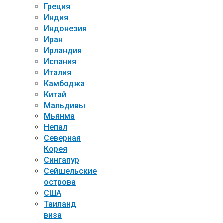
Греция
Индия
Индонезия
Иран
Ирландия
Испания
Италия
Камбоджа
Китай
Мальдивы
Мьянма
Непал
Северная
Корея
Сингапур
Сейшельские
острова
США
Таиланд
виза