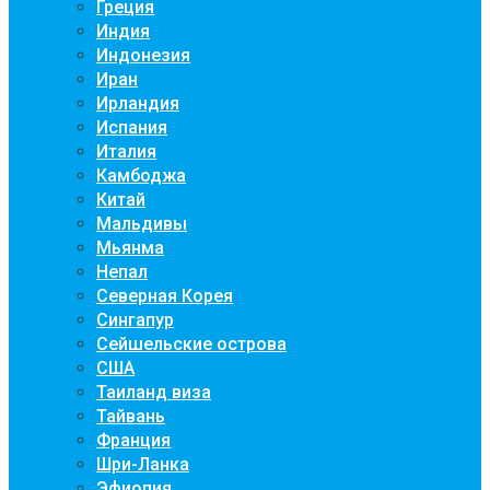
Греция
Индия
Индонезия
Иран
Ирландия
Испания
Италия
Камбоджа
Китай
Мальдивы
Мьянма
Непал
Северная Корея
Сингапур
Сейшельские острова
США
Таиланд виза
Тайвань
Франция
Шри-Ланка
Эфиопия