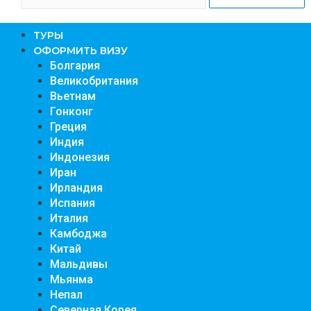
TУРЫ
ОФОРМИТЬ ВИЗУ
Болгария
Великобритания
Вьетнам
Гонконг
Греция
Индия
Индонезия
Иран
Ирландия
Испания
Италия
Камбоджа
Китай
Мальдивы
Мьянма
Непал
Северная Корея