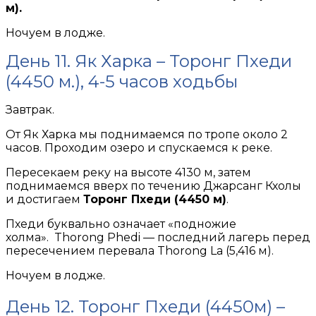
м).
Ночуем в лодже.
День 11. Як Харка – Торонг Пхеди
(4450 м.), 4-5 часов ходьбы
Завтрак.
От Як Харка мы поднимаемся по тропе около 2
часов. Проходим озеро и спускаемся к реке.
Пересекаем реку на высоте 4130 м, затем
поднимаемся вверх по течению Джарсанг Кхолы
и достигаем
Торонг Пхеди (4450 м)
.
Пхеди буквально означает «подножие
холма». Thorong Phedi — последний лагерь перед
пересечением перевала Thorong La (5,416 м).
Ночуем в лодже.
День 12. Торонг Пхеди (4450м) –