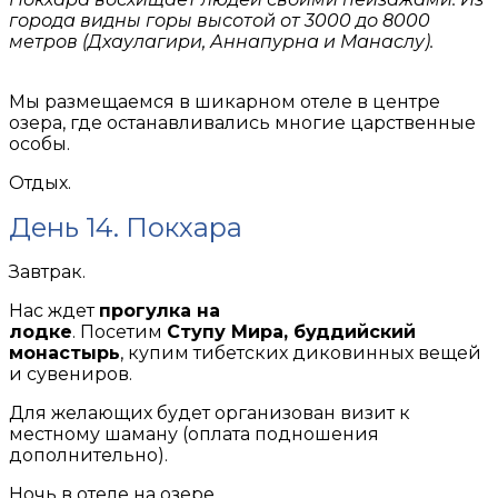
города видны горы высотой от 3000 до 8000
метров (Дхаулагири, Аннапурна и Манаслу).
Мы размещаемся в шикарном отеле в центре
озера, где останавливались многие царственные
особы.
Отдых.
День 14. Покхара
Завтрак.
Нас ждет
прогулка на
лодке
. Посетим
Ступу Мира, буддийский
монастырь
, купим тибетских диковинных вещей
и сувениров.
Для желающих будет организован визит к
местному шаману (оплата подношения
дополнительно).
Ночь в отеле на озере.