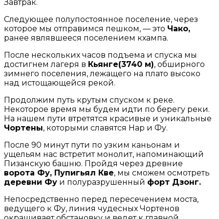
Завтрак.
Следующее полупостоянное поселение, через
которое мы отправимся пешком, — это
Чако,
ранее являвшееся поселением кхампа.
После нескольких часов подъема и спуска мы
достигнем лагеря в
Кьянге(3740 м)
, обширного
зимнего поселения, лежащего на плато высоко
над истощающейся рекой.
Продолжим путь крутым спуском к реке.
Некоторое время мы будем идти по берегу реки.
На нашем пути втретятся красивые и уникальные
Чортены
, которыми славятся Нар и Фу.
После 90 минут пути по узким каньонам и
ущельям нас встретит монолит, напоминающий
Пизанскую башню. Пройдя через древние
ворота Фу, Пупигьял Кве
, мы сможем осмотреть
деревни Фу
и полуразрушенный
форт Дзонг.
Непосредственно перед пересечением моста,
ведущего к Фу, линия чудесных Чортенов
окрашивает обстановку и ведет к главной