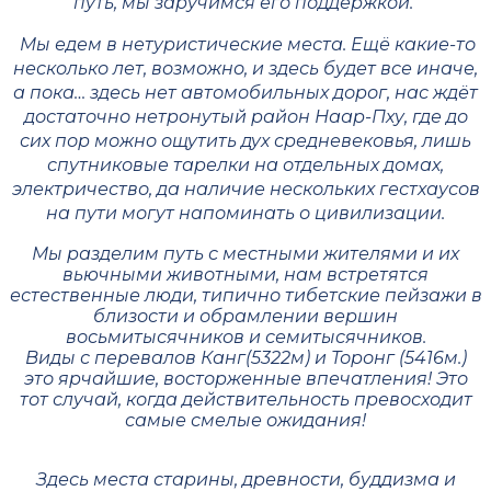
путь, мы заручимся его поддержкой.
Mы едем в нетуристические места. Ещё какие-то
несколько лет, возможно, и здесь будет все иначе,
а пока… здесь нет автомобильных дорог, нас ждёт
достаточно нетронутый район Наар-Пху, где до
сих пор можно ощутить дух средневековья, лишь
спутниковые тарелки на отдельных домах,
электричество, да наличие нескольких гестхаусов
на пути могут напоминать о цивилизации.
Мы разделим путь с местными жителями и их
вьючными животными, нам встретятся
естественные люди, типично тибетские пейзажи в
близости и обрамлении вершин
восьмитысячников и семитысячников.
Виды с перевалов Канг(5322м) и Торонг (5416м.)
это ярчайшие, восторженные впечатления! Это
тот случай, когда действительность превосходит
самые смелые ожидания!
Здесь места старины, древности, буддизма и