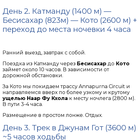
День 2. Катманду (1400 м) —
Бесисахар (823м) — Кото (2600 м) +
переход до места ночевки 4 часа
Ранний выезд, завтрак с собой.
Поездка из Катманду через
Бесисахар
до
Кото
займет около 10 часов. В зависимости от
дорожной обстановки.
За Кото мы покидаем трассу Annapurna Circuit и
направляемся вверх по более узкому и крутому
ущелью Наар Фу Кхола
к месту ночлега (2800 м).
В пути 3-4 часа.
Размещение в простом лонже. Отдых.
День 3. Трек в Джунам Гот (3600 м)
~5 часов ходьбы