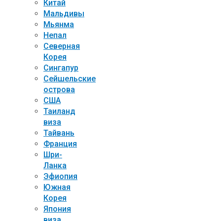
Китай
Мальдивы
Мьянма
Непал
Северная
Корея
Сингапур
Сейшельские
острова
США
Таиланд
виза
Тайвань
Франция
Шри-
Ланка
Эфиопия
Южная
Корея
Япония
виза