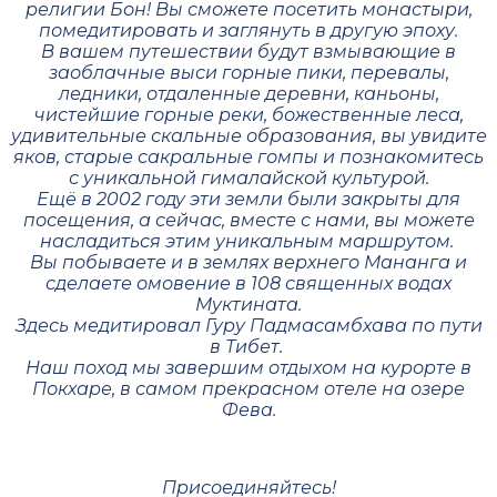
религии Бон! Вы сможете посетить монастыри,
помедитировать и заглянуть в другую эпоху.
В вашем путешествии будут взмывающие в
заоблачные выси горные пики, перевалы,
ледники, отдаленные деревни, каньоны,
чистейшие горные реки, божественные леса,
удивительные скальные образования, вы увидите
яков, старые сакральные гомпы и познакомитесь
с уникальной гималайской культурой.
Ещё в 2002 году эти земли были закрыты для
посещения, а сейчас, вместе с нами, вы можете
насладиться этим уникальным маршрутом.
Вы побываете и в землях верхнего Мананга и
сделаете омовение в 108 священных водах
Муктината.
Здесь медитировал Гуру Падмасамбхава по пути
в Тибет.
Наш поход мы завершим отдыхом на курорте в
Покхаре, в самом прекрасном отеле на озере
Фева.
Присоединяйтесь!