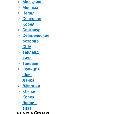
Мальдивы
Мьянма
Непал
Северная
Корея
Сингапур
Сейшельские
острова
США
Таиланд
виза
Тайвань
Франция
Шри-
Ланка
Эфиопия
Южная
Корея
Япония
виза