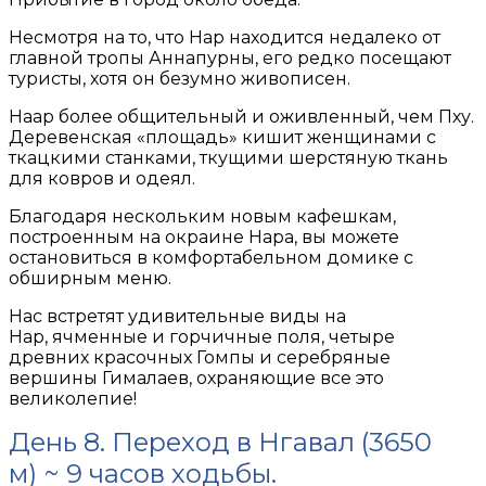
Несмотря на то, что Нар находится недалеко от
главной тропы Аннапурны, его редко посещают
туристы, хотя он безумно живописен.
Наар более общительный и оживленный, чем Пху.
Деревенская «площадь» кишит женщинами с
ткацкими станками, ткущими шерстяную ткань
для ковров и одеял.
Благодаря нескольким новым кафешкам,
построенным на окраине Нара, вы можете
остановиться в комфортабельном домике с
обширным меню.
Нас встретят удивительные виды на
Нар, ячменные и горчичные поля, четыре
древних красочных Гомпы и серебряные
вершины Гималаев, охраняющие все это
великолепие!
День 8. Переход в Нгавал (3650
м) ~ 9 часов ходьбы.