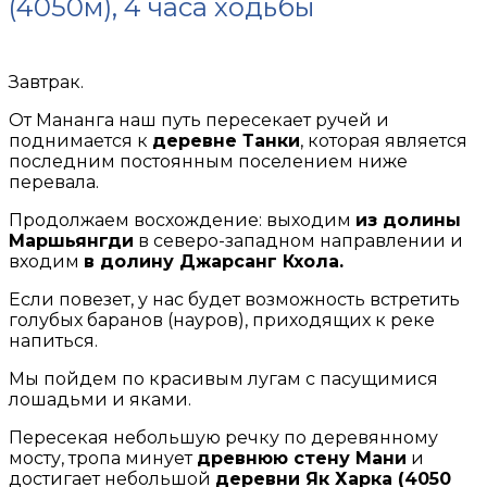
(4050м), 4 часа ходьбы
Завтрак.
От Мананга наш путь пересекает ручей и
поднимается к
деревне Танки
, которая является
последним постоянным поселением ниже
перевала.
Продолжаем восхождение: выходим
из долины
Маршьянгди
в северо-западном направлении и
входим
в долину Джарсанг Кхола.
Если повезет, у нас будет возможность встретить
голубых баранов (науров), приходящих к реке
напиться.
Мы пойдем по красивым лугам с пасущимися
лошадьми и яками.
Пересекая небольшую речку по деревянному
мосту, тропа минует
древнюю стену Мани
и
достигает небольшой
деревни Як Харка (4050