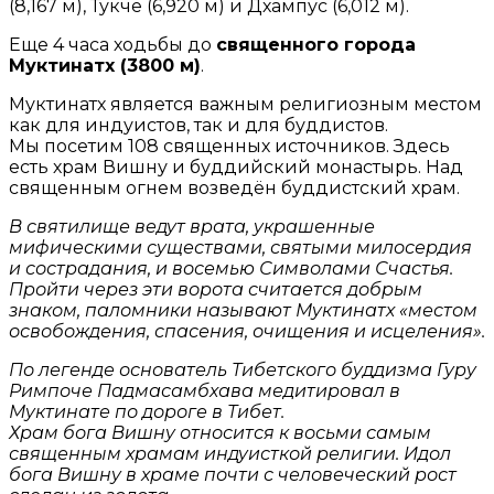
(8,167 м), Тукче (6,920 м) и Дхампус (6,012 м).
Еще 4 часа ходьбы до
священного города
Муктинатх (3800 м)
.
Муктинатх является важным религиозным местом
как для индуистов, так и для буддистов.
Мы посетим 108 священных источников. Здесь
есть храм Вишну и буддийский монастырь. Над
священным огнем возведён буддистский храм.
В святилище ведут врата, украшенные
мифическими существами, святыми милосердия
и сострадания, и восемью Символами Счастья.
Пройти через эти ворота считается добрым
знаком, паломники называют Муктинатх «местом
освобождения, спасения, очищения и исцеления».
По легенде основатель Тибетского буддизма Гуру
Римпоче Падмасамбхава медитировал в
Муктинате по дороге в Тибет.
Храм бога Вишну относится к восьми самым
священным храмам индуисткой религии. Идол
бога Вишну в храме почти с человеческий рост