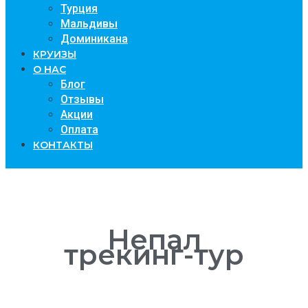
Турция
Мальдивы
Доминикана
КРУИЗЫ
О НАС
Блог
Отзывы
Акции
Оплата
КОНТАКТЫ
Непал
трекинг-тур