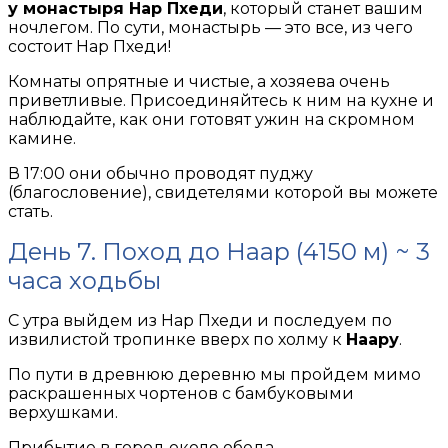
у монастыря Нар Пхеди
, который станет вашим
ночлегом. По сути, монастырь — это все, из чего
состоит Нар Пхеди!
Комнаты опрятные и чистые, а хозяева очень
приветливые. Присоединяйтесь к ним на кухне и
наблюдайте, как они готовят ужин на скромном
камине.
В 17:00 они обычно проводят пуджу
(благословение), свидетелями которой вы можете
стать.
День 7. Поход до Наар (4150 м) ~ 3
часа ходьбы
С утра выйдем из Нар Пхеди и последуем по
извилистой тропинке вверх по холму к
Наару
.
По пути в древнюю деревню мы пройдем мимо
раскрашенных чортенов с бамбуковыми
верхушками.
Прибытие в город около обеда.