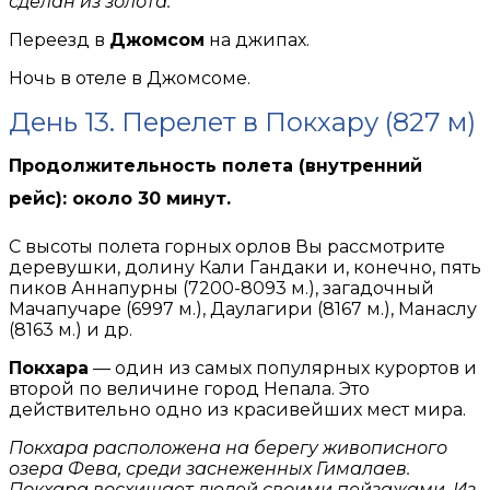
сделан из золота.
Переезд в
Джомсом
на джипах.
Ночь в отеле в Джомсоме.
День 13. Перелет в Покхару (827 м)
Продолжительность полета (внутренний
рейс): около 30 минут.
С высоты полета горных орлов Вы рассмотрите
деревушки, долину Кали Гандаки и, конечно, пять
пиков Аннапурны (7200-8093 м.), загадочный
Мачапучаре (6997 м.), Даулагири (8167 м.), Манаслу
(8163 м.) и др.
Покхара
— один из самых популярных курортов и
второй по величине город Непала. Это
действительно одно из красивейших мест мира.
Покхара расположена на берегу живописного
озера Фева, среди заснеженных Гималаев.
Покхара восхищает людей своими пейзажами. Из