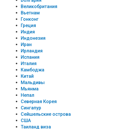
Болгария
Великобритания
Вьетнам
Гонконг
Греция
Индия
Индонезия
Иран
Ирландия
Испания
Италия
Камбоджа
Китай
Мальдивы
Мьянма
Непал
Северная Корея
Сингапур
Сейшельские острова
США
Таиланд виза