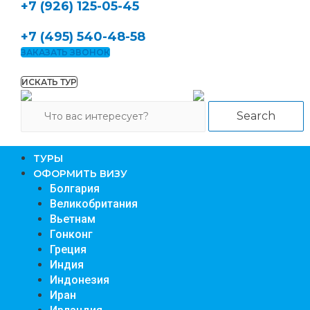
+7 (926) 125-05-45
+7 (495) 540-48-58
ЗАКАЗАТЬ ЗВОНОК
ИСКАТЬ ТУР
Search
TУРЫ
ОФОРМИТЬ ВИЗУ
Болгария
Великобритания
Вьетнам
Гонконг
Греция
Индия
Индонезия
Иран