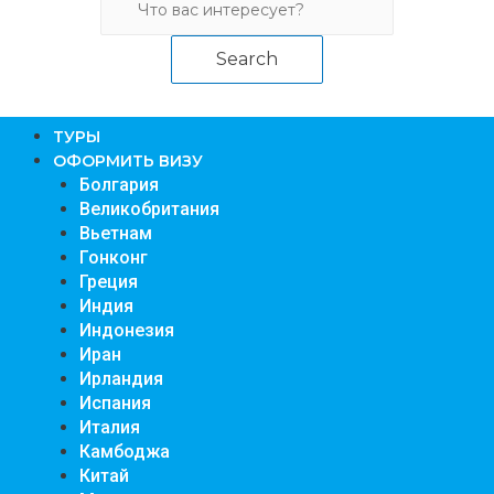
Search
TУРЫ
ОФОРМИТЬ ВИЗУ
Болгария
Великобритания
Вьетнам
Гонконг
Греция
Индия
Индонезия
Иран
Ирландия
Испания
Италия
Камбоджа
Китай