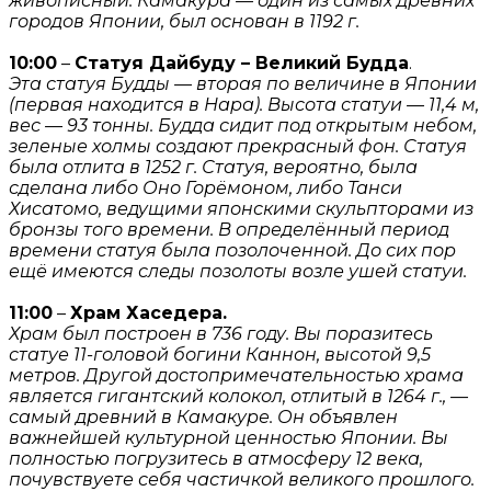
живописный. Камакура — один из самых древних
городов Японии, был основан в 1192 г.
10:00
–
Статуя Дайбуду – Великий Будда
.
Эта статуя Будды — вторая по величине в Японии
(первая находится в Нара). Высота статуи — 11,4 м,
вес — 93 тонны. Будда сидит под открытым небом,
зеленые холмы создают прекрасный фон. Статуя
была отлита в 1252 г. Статуя, вероятно, была
сделана либо Оно Горёмоном, либо Танси
Хисатомо, ведущими японскими скульпторами из
бронзы того времени. В определённый период
времени статуя была позолоченной. До сих пор
ещё имеются следы позолоты возле ушей статуи.
11:00
–
Храм Хаседера.
Храм был построен в 736 году. Вы поразитесь
статуе 11-головой богини Каннон, высотой 9,5
метров. Другой достопримечательностью храма
является гигантский колокол, отлитый в 1264 г., —
самый древний в Камакуре. Он объявлен
важнейшей культурной ценностью Японии. Вы
полностью погрузитесь в атмосферу 12 века,
почувствуете себя частичкой великого прошлого.