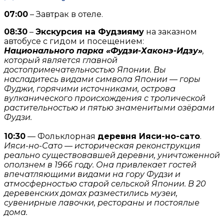
07:00
– Завтрак в отеле.
08:30
–
Экскурсия на Фудзияму
на заказном
автобусе с гидом и посещением:
Национального
парка «Фудзи-Хаконэ-Идзу»
,
который является главной
достопримечательностью Японии. Вы
насладитесь видами символа Японии — горы
Фуджи, горячими источниками, острова
вулканического происхождения с тропической
растительностью и пятью знаменитыми озёрами
Фудзи.
10:30
— Фольклорная
деревня Ияси-но-сато
.
Ияси-но-Сато — историческая реконструкция
реально существовавшей деревни, уничтоженной
оползнем в 1966 году. Она привлекает гостей
впечатляющими видами на гору Фудзи и
атмосферностью старой сельской Японии. В 20
деревенских домах разместились музеи,
сувенирные лавочки, рестораны и постоялые
дома.