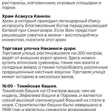
рестораны, магазинчики, игровые площадки и
парки.
Храм Асакуса Каннон.
Храм, в который приходил легендарный Иэясу
испросить благоволения богов перед решающей
битвой при Секигахаре. Если Вам предстоит
решающая схватка в жизни – воспользуйтесь
моментом, посетите этот храм.
Торговая улочка Накамисе-дори.
Торговая улица, растянувшаяся на 200 метров,
ведёт от внешних ворот храма. Здесь можно
купить японские сувениры, такие как юката и
складные веера, а также попробовать различные
традиционные местные закуски. Торговая улица
имеет историю в несколько веков.
16:00
–
Токийская башня.
Токийская башня на 13 метров выше, чем её
модель, Эйфелева башня в Париже, и является
самой высокой самонесущей башней из стали в
мире. Строительство башни было завершено в
1958 году и являлось символом возрождения