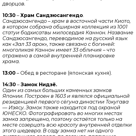
дворцов.
10:30
–
Храм Сандзюсангендо
.
Сандзюсангендо – храм в восточной части Киото,
в котором собрана обширная коллекция из 1001
статуи бодхисатвы милосердия Каннон. Название
Сандзюсангендо, переводимое на русский язык
как «Зал 33 арок», также связано с богиней:
многоликая Каннон имеет 33 обличия – что
отражено в самой внутренней планировке
храма.
13:00
– Обед в ресторане (японская кухня).
14:30
–
Замок Нидзё.
Один из самых больших каменных замков
Японии. Построен в 1603 и являлся официальной
резиденцией первого сёгуна династии Токугава
— Иэясу. Замок также находится под охраной
ЮНЕСКО. Фотографировать во многих местах
замка запрещено, поэтому остаётся только на
месте созерцать всю красоту внутренней отделки
этого шедевра. В саду замка нет ни одного