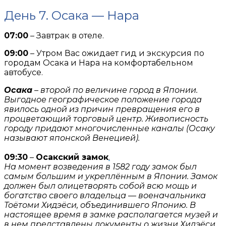
День 7. Осака — Нара
07:00
– Завтрак в отеле.
09:00
– Утром Вас ожидает гид и экскурсия по
городам Осака и Нара на комфортабельном
автобусе.
Осака
– второй по величине город в Японии.
Выгодное географическое положение города
явилось одной из причин превращения его в
процветающий торговый центр. Живописность
городу придают многочисленные каналы (Осаку
называют японской Венецией).
09:30
–
Осакский замок
.
На момент возведения в 1582 году замок был
самым большим и укреплённым в Японии. Замок
должен был олицетворять собой всю мощь и
богатство своего владельца — военачальника
Тоётоми Хидэёси, объединившего Японию. В
настоящее время в замке располагается музей и
в нем представлены документы о жизни Хидэёси,