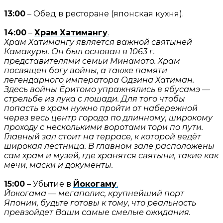
13:00
– Обед в ресторане (японская кухня).
14:00
–
Храм Хатимангу
.
Храм Хатимангу является важной святыней
Камакуры. Он был основан в 1063 г.
представителями семьи Минамото. Храм
посвящен богу войны, а также памяти
легендарного императора Одзина Хатиман.
Здесь войны Ёритомо упражнялись в ябусамэ —
стрельбе из лука с лошади. Для того чтобы
попасть в храм нужно пройти от набережной
через весь центр города по длинному, широкому
проходу с несколькими воротами тори по пути.
Главный зал стоит на террасе, к которой ведёт
широкая лестница. В главном зале расположены
сам храм и музей, где хранятся святыни, такие как
мечи, маски и документы.
15:00
– Убытие в
Йокогаму
.
Йокогама — мегаполис, крупнейший порт
Японии, будьте готовы к тому, что реальность
превзойдет Ваши самые смелые ожидания.