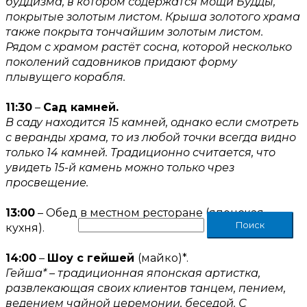
буддизма, в котором содержатся мощи Будды,
покрытые золотым листом. Крыша золотого храма
также покрыта тончайшим золотым листом.
Рядом с храмом растёт сосна, которой несколько
поколений садовников придают форму
плывущего корабля.
11:30
–
Сад камней.
В саду находится 15 камней, однако если смотреть
с веранды храма, то из любой точки всегда видно
только 14 камней. Традиционно считается, что
увидеть 15-й камень можно только чрез
просвещение.
13:00
– Обед в местном ресторане (японская
кухня).
14:00
–
Шоу с гейшей
(майко)*.
Гейша* – традиционная японская артистка,
развлекающая своих клиентов танцем, пением,
ведением чайной церемонии, беседой. С