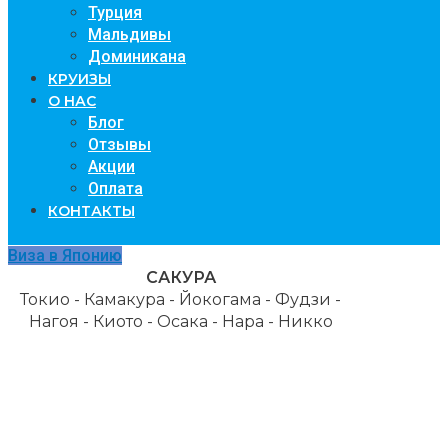
Турция
Мальдивы
Доминикана
КРУИЗЫ
О НАС
Блог
Отзывы
Акции
Оплата
КОНТАКТЫ
Виза в Японию
САКУРА
Токио - Камакура - Йокогама - Фудзи -
Нагоя - Киото - Осака - Нара - Никко
239 900 рублей