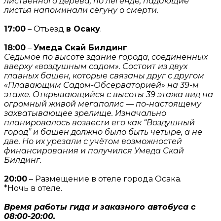
лиственного дерева, по легенде, падающие
листья напоминали сёгуну о смерти.
17:00
– Отъезд
в Осаку
.
18:00
–
Умеда Скай Билдинг
.
Седьмое по высоте здание города, соединённых
вверху «воздушным садом». Состоит из двух
главных башен, которые связаны друг с другом
«Плавающим Садом-Обсерваторией» на 39-м
этаже. Открывающийся с высоты 39 этажа вид на
огромный живой мегаполис — по-настоящему
захватывающее зрелище. Изначально
планировалось возвести его как “Воздушный
город” и башен должно было быть четыре, а не
две. Но их урезали с учётом возможностей
финансирования и получился Умеда Скай
Билдинг.
20:00
– Размещение в отеле города Осака.
*Ночь в отеле.
Время работы гида и заказного автобуса с
08:00-20:00.