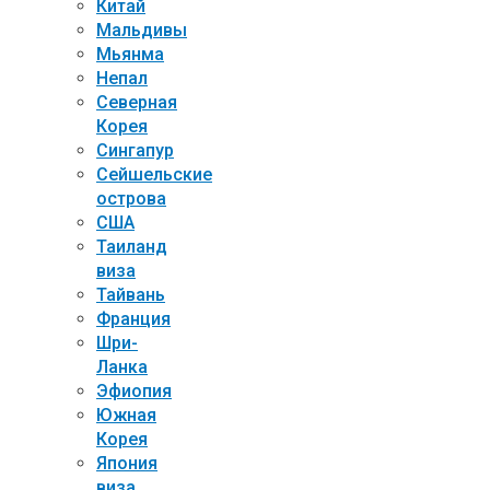
Китай
Мальдивы
Мьянма
Непал
Северная
Корея
Сингапур
Сейшельские
острова
США
Таиланд
виза
Тайвань
Франция
Шри-
Ланка
Эфиопия
Южная
Корея
Япония
виза