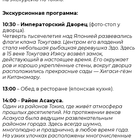
Экскурсионная программа:
10:30
–
Императорский Дворец
(фото-стоп у
дворца).
Четверть тысячелетия над Японией развевались
флаги клана Токугава. Центром его владений
стала небольшая рыбацкая деревушка Эдо. Здесь
в 15 веке Токугава Иэясу возвёл замок,
действующий в настоящее время. Его окружает
ров и хорошо укреплённые стены, вокруг дворца
расположились прекрасные сады — Хигаси-гёэн
и Китаномару.
13:00
– Обед в ресторане (японская кухня).
14:00
–
Район Асакуса.
Один из районов Токио, где живёт атмосфера
прошлых десятилетий. На протяжении веков
Асакуса была ведущим развлекательным
районом города. Здесь всегда шумно,
многолюдно и празднично, в любое время года.
На узких улочках расположены многочисленные