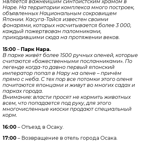
Является важнейшим синтоистским храмом в
Наре. На территории комплекса много построек,
объявленных Национальным сокровищем
Японии. Касуга-Тайся известен своими
фонарями, которых насчитывается более 3 000,
каждый пожертвован паломниками,
приходившими сюда на протяжении веков.
15:00
–
Парк Нара.
В парке живёт более 1500 ручных оленей, которые
считаются «божественными посланниками». По
легенде когда-то давно первый японский
император попал в Нару на олене – причём
прямо с неба. С тех пор все потомки этого оленя
почитаются японцами и живут во многих садах и
парках города.
Внимание: власти просят не кормить животных
всем, что попадается под руку, для этого
многочисленные киоски продают специальный
корм.
16:00
– Отъезд в Осаку.
17:00
– Возвращение в отель города Осака.