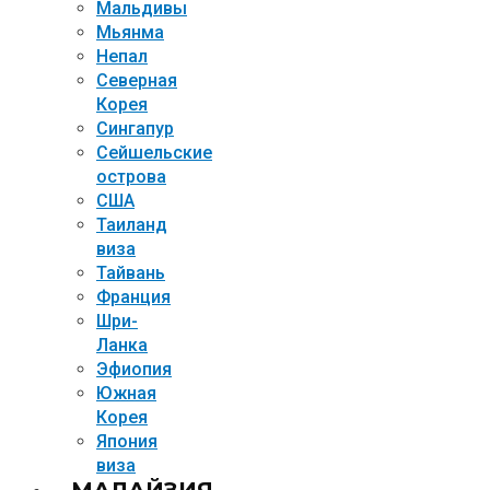
Мальдивы
Мьянма
Непал
Северная
Корея
Сингапур
Сейшельские
острова
США
Таиланд
виза
Тайвань
Франция
Шри-
Ланка
Эфиопия
Южная
Корея
Япония
виза