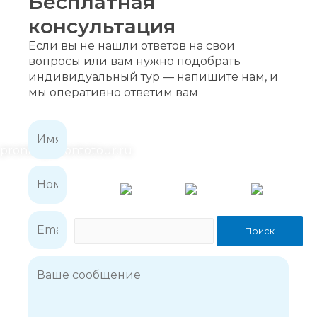
Бесплатная
консультация
+7 (926) 125-05-45
Если вы не нашли ответов на свои
+7 (916) 574-53-19
вопросы или вам нужно подобрать
индивидуальный тур — напишите нам, и
+7 (916) 376-30-27
мы оперативно ответим вам
pronto@prontotour.ru